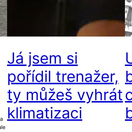
Já jsem si
pořídil trenažer,
ty můžeš vyhrát
c
klimatizaci
Na
ale