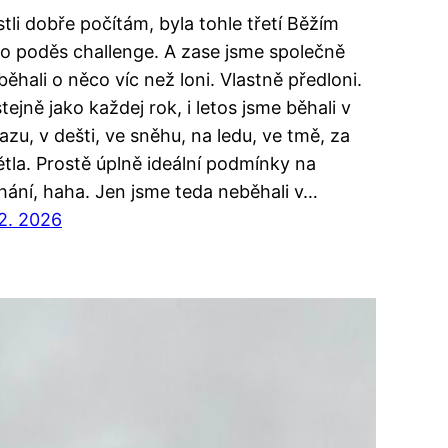
stli dobře počítám, byla tohle třetí Běžím
ko poděs challenge. A zase jsme společně
běhali o něco víc než loni. Vlastně předloni.
tejně jako každej rok, i letos jsme běhali v
azu, v dešti, ve sněhu, na ledu, ve tmě, za
ětla. Prostě úplně ideální podmínky na
hání, haha. Jen jsme teda neběhali v…
 2. 2026