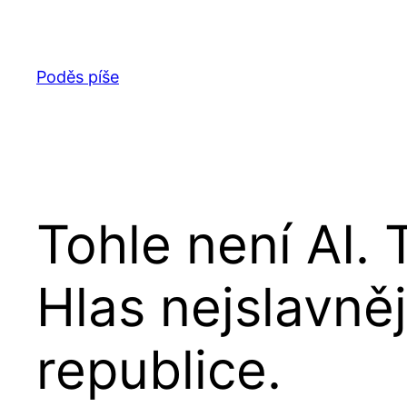
Přeskočit
na
obsah
Poděs píše
Tohle není AI. 
Hlas nejslavně
republice.