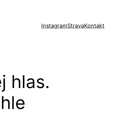
Instagram
Strava
Kontakt
j hlas.
ýhle