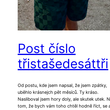
Post číslo
třistašedesáttři
Od postu, kde jsem napsal, že jsem zpátky,
uběhlo krásnejch pět měsíců. Ty kráso.
Nasliboval jsem hory doly, ale skutek utek. 
tom, že bych vám toho chtěl hodně říct, se 