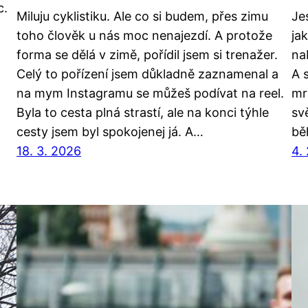
c.
Miluju cyklistiku. Ale co si budem, přes zimu
Je
toho člověk u nás moc nenajezdí. A protože
ja
forma se dělá v zimě, pořídil jsem si trenažer.
na
Celý to pořízení jsem důkladně zaznamenal a
A s
na mym Instagramu se můžeš podívat na reel.
mr
Byla to cesta plná strastí, ale na konci týhle
sv
cesty jsem byl spokojenej já. A…
bě
18. 3. 2026
4.