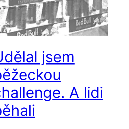
Udělal jsem
běžeckou
hallenge. A lidi
běhali