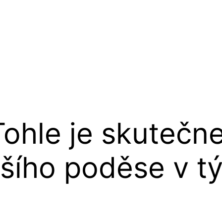
Tohle je skutečne
jšího poděse v t