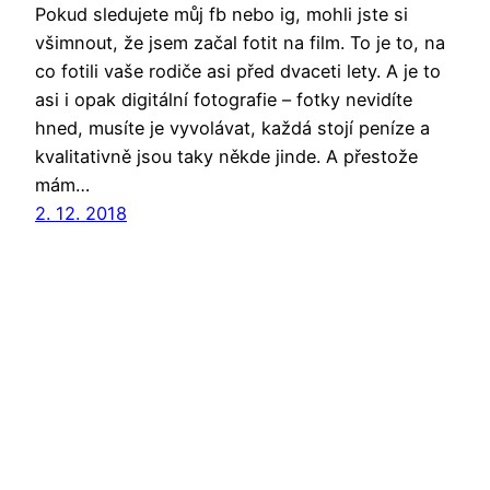
Pokud sledujete můj fb nebo ig, mohli jste si
všimnout, že jsem začal fotit na film. To je to, na
co fotili vaše rodiče asi před dvaceti lety. A je to
asi i opak digitální fotografie – fotky nevidíte
hned, musíte je vyvolávat, každá stojí peníze a
kvalitativně jsou taky někde jinde. A přestože
mám…
2. 12. 2018
Poděs píše
Už roky používám
WordPress