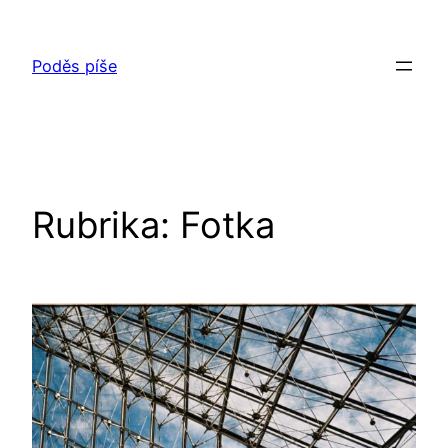
Přeskočit
na
Poděs píše
obsah
Rubrika:
Fotka