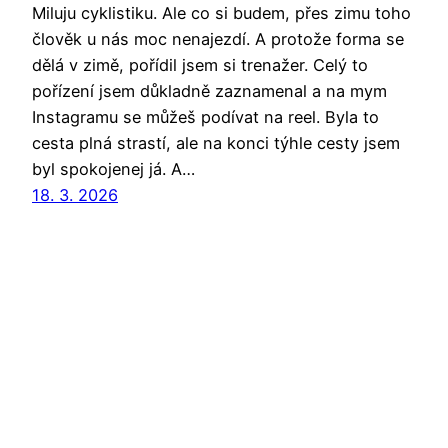
Miluju cyklistiku. Ale co si budem, přes zimu toho
člověk u nás moc nenajezdí. A protože forma se
dělá v zimě, pořídil jsem si trenažer. Celý to
pořízení jsem důkladně zaznamenal a na mym
Instagramu se můžeš podívat na reel. Byla to
cesta plná strastí, ale na konci týhle cesty jsem
byl spokojenej já. A…
18. 3. 2026
Poděs píše
Už roky používám
WordPress