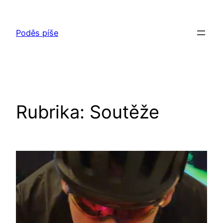
Přeskočit
na
Poděs píše
obsah
Rubrika:
Soutěže